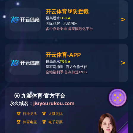
在线留言
BB手机官方网站_BB(中国)
BB手机官方网站_BB(中国)
4008-388-788
手机：刘先生
13801480805
邮箱：
liuxiaolin@ntth.com.cn