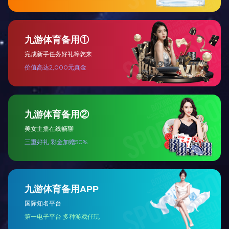
−
50 米
© 2026 AutoNavi
- GS(2019)6379号
奇异果体育
|
WQT.COM
|
mk网页版登录入口
|
奇异果体育
|
星空平台
|
杏彩体育
|
九游中国有限公司官网
|
J9平台
|
JINNIANHUI.COM(中国)有
限公司
|
留言咨询